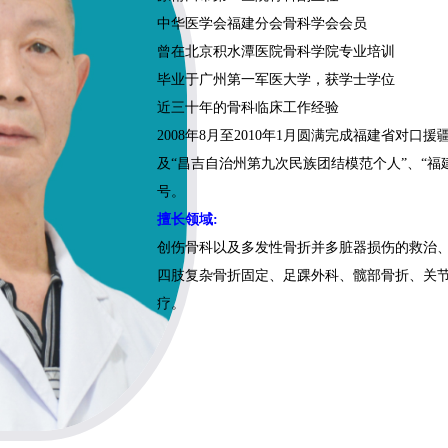
中华医学会福建分会骨科学会会员
曾在北京积水潭医院骨科学院专业培训
毕业于广州第一军医大学，获学士学位
近三十年的骨科临床工作经验
2008年8月至2010年1月圆满完成福建省对
及“昌吉自治州第九次民族团结模范个人”、“福
号。
擅长领域:
创伤骨科以及多发性骨折并多脏器损伤的救治
四肢复杂骨折固定、足踝外科、髋部骨折、关节
疗。