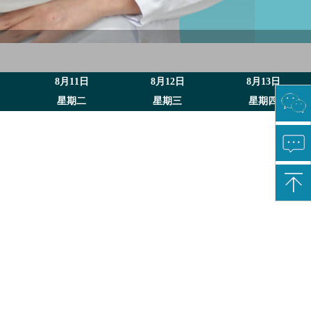
8月11日
8月12日
8月13日
星期二
星期三
星期四
扫
一
扫
关
注
微
信