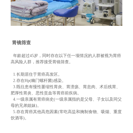
胃镜筛查
年龄超过45岁，同时存在以下任一项情况的人群被视为胃癌
高风险人群，推荐接受胃镜筛查。
1.长期居住于胃癌高发区。
2.存在Hp(幽门螺杆菌)感染。
3.既往患有慢性萎缩性胃炎、胃溃疡、胃息肉、术后残胃、
肥厚性胃炎、恶性贫血等胃癌前疾病。
4.一级亲属有胃癌病史(一级亲属指的是父母、子女以及同父
母的兄弟姐妹)。
5.存在胃癌其他高危因素(常吃高盐和腌制食物、吸烟、重度
饮酒等)。