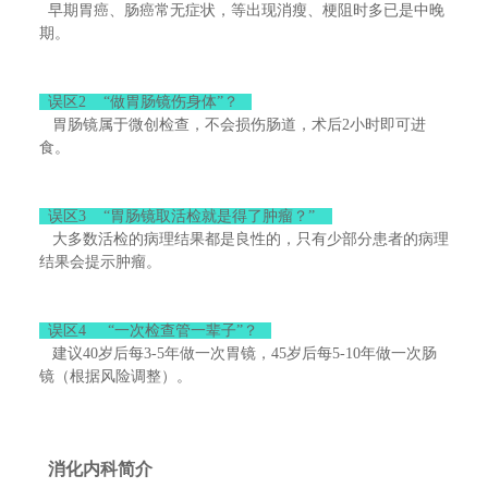
早期胃癌、肠癌常无症状，等出现消瘦、梗阻时多已是中晚
期。
误区2 “做胃肠镜伤身体”？
胃肠镜属于微创检查，不会损伤肠道，术后2小时即可进
食。
误区3 “胃肠镜取活检就是得了肿瘤？”
大多数活检的病理结果都是良性的，只有少部分患者的病理
结果会提示肿瘤。
误区4 “一次检查管一辈子”？
建议40岁后每3-5年做一次胃镜，45岁后每5-10年做一次肠
镜（根据风险调整）。
消化内科简介