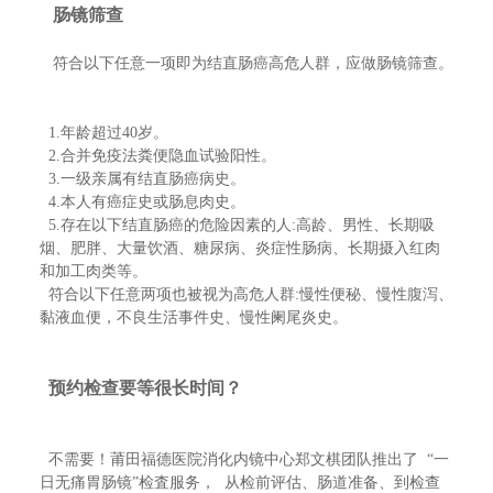
肠镜筛查
符合以下任意一项即为结直肠癌高危人群，应做肠镜筛查。
1.年龄超过40岁。
2.合并免疫法粪便隐血试验阳性。
3.一级亲属有结直肠癌病史。
4.本人有癌症史或肠息肉史。
5.存在以下结直肠癌的危险因素的人:高龄、男性、长期吸
烟、肥胖、大量饮酒、糖尿病、炎症性肠病、长期摄入红肉
和加工肉类等。
符合以下任意两项也被视为高危人群:慢性便秘、慢性腹泻、
黏液血便，不良生活事件史、慢性阑尾炎史。
预约检查要等很长时间？
不需要！莆田福德医院消化内镜中心郑文棋团队推出了 “一
日无痛胃肠镜”检査服务， 从检前评估、肠道准备、到检查