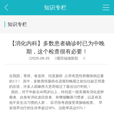
知识专栏
知识专栏
【消化内科】多数患者确诊时已为中晚
期，这个检查很有必要！
2025-08-25
莆田福德医院



在我国，胃癌、食道癌、结直肠癌 占所有恶性肿瘤病例总量
的1/3！ 其中，多数胃癌肠癌在进展到晚期之前往往缺乏明显
的症状，许多人因麻痹大意而错过了最佳治疗时机！
因此，对于年龄在40周岁以上，特别是一级亲属有消化道肿
瘤者、自身有消化道症状者、有嗜烟酗酒习惯者，以及有其
他不良生活习惯的人群， 应尽快考虑接受胃肠镜检查。 早
发现早治疗的生存率超过90%、治愈率高达95%！