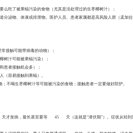
，要么吃了被果蝠污染的食物（尤其是没处理过的生枣椰树汁）；
道分泌物、体液或排泄物。医护人员、患者家属都是高风险人群（孟加
经常接触可能带病毒的动物）；
枣椰树汁可能被果蝠污染）；
（和患者接触机会多）；
的人（容易接触到果蝠）。
物；不喝生枣椰树汁等可能被污染的食物；接触患者一定要做好防护。
 天才发病，最长甚至要等 45 天（这就是“潜伏期”）。症状从轻