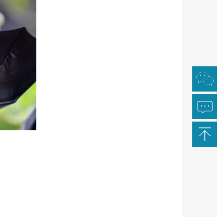
扫
一
扫
关
注
微
信