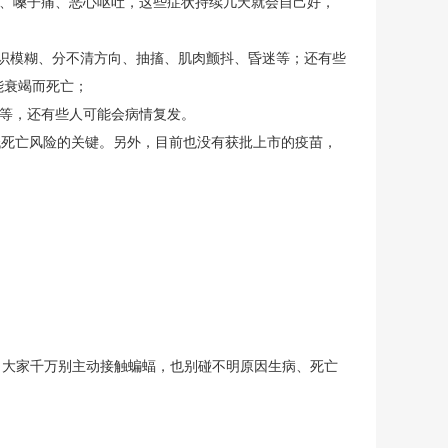
、嗓子痛、恶心呕吐，这些症状持续几天就会自己好，
识模糊、分不清方向、抽搐、肌肉颤抖、昏迷等；还有些
功能衰竭而死亡；
难等，还有些人可能会病情复发。
低死亡风险的关键。另外，目前也没有获批上市的疫苗，
大家千万别主动接触蝙蝠，也别碰不明原因生病、死亡