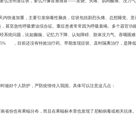
要么没明显症状，要么只像普通感冒——发烧、头痛、肌肉酸痛、没力气
天内快速加重，主要引发病毒性脑炎，症状包括剧烈头痛、总想睡觉、意
炎，甚至急性呼吸窘迫综合征。重症患者常常因为呼吸衰竭、多个器官
经系统问题，比如癫痫、记忆力下降、认知障碍、肢体没力气、吞咽困
75% ，目前还没有特效治疗药。早期发现症状、及时隔离治疗，是降
同时做好个人防护，严防疫情传入我国。具体可以注意这几点：
南省份也有果蝠分布，而且在果蝠标本里也发现了尼帕病毒或相关抗体。