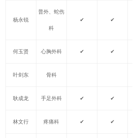
普外、蛇伤
杨永锐
✔
✔
科
何玉贤
心胸外科
✔
✔
叶剑东
骨科
耿成龙
手足外科
✔
✔
林文行
疼痛科
✔
✔