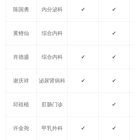
陈国勇
内分泌科
✔
✔
黄鲤仙
综合内科
✔
肖德盛
综合内科
✔
✔
谢庆祥
泌尿肾病科
✔
✔
邱祖植
肛肠门诊
✔
许金尧
甲乳外科
✔
✔