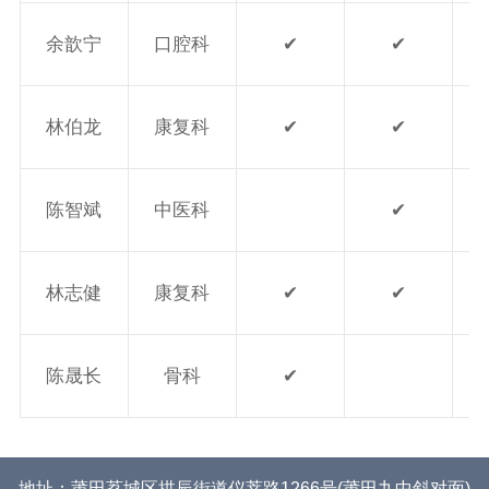
余歆宁
口腔科
✔
✔
林伯龙
康复科
✔
✔
陈智斌
中医科
✔
林志健
康复科
✔
✔
陈晟长
骨科
✔
地址：莆田荔城区拱辰街道仪莘路1266号(莆田九中斜对面)