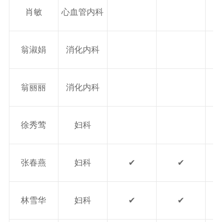
肖敏
心血管内科
翁淑娟
消化内科
翁丽丽
消化内科
徐秀莺
妇科
张春燕
妇科
✔
✔
林雪华
妇科
✔
✔