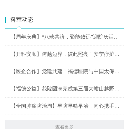
科室动态
【周年庆典】“八载共济，聚能致远”迎院庆活动暨第四届“福德杯”比赛盛大
【开科安顺】跨越边界，彼此照亮！安宁疗护门诊正式开科！
【医企合作】党建共建！福德医院与中国太保寿险莆田中支举行签约仪式
【福德公益】我院圆满完成第三届大蚶山越野赛医疗保障任务
【全国肿瘤防治周】早防早筛早治，同心携手抗癌
查看更多