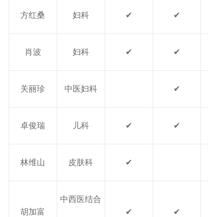
方红桑
妇科
✔
✔
肖波
妇科
✔
✔
关丽珍
中医妇科
✔
卓俊瑞
儿科
✔
✔
林维山
皮肤科
✔
中西医结合
胡加富
✔
✔