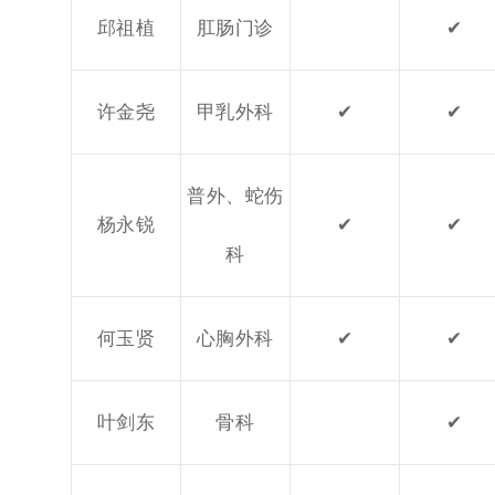
邱祖植
肛肠门诊
✔
许金尧
甲乳外科
✔
✔
普外、蛇伤
杨永锐
✔
✔
科
何玉贤
心胸外科
✔
✔
叶剑东
骨科
✔