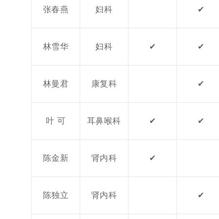
张春燕
妇科
✔
林雪华
妇科
✔
✔
林曼君
康复科
✔
叶 可
耳鼻喉科
✔
✔
陈金新
肾内科
✔
陈独立
肾内科
✔