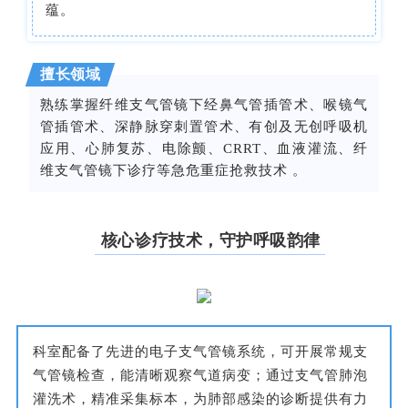
蕴。
擅长领域
熟练掌握纤维支气管镜下经鼻气管插管术、
喉镜
气
管插管术、深静脉穿刺置管术、有创及无创呼吸机
应用、心肺复苏、电除颤、
CRRT
、血液灌流、纤
维支气管镜下诊疗等急危重症抢救技术 。
核心诊疗技术，守护呼吸韵律
科室配备了先进的电子支气管镜系统，可开展常规支
气管镜检查，能清晰观察气道病变；通过支气管肺泡
灌洗术，精准采集标本，为肺部感染的诊断提供有力