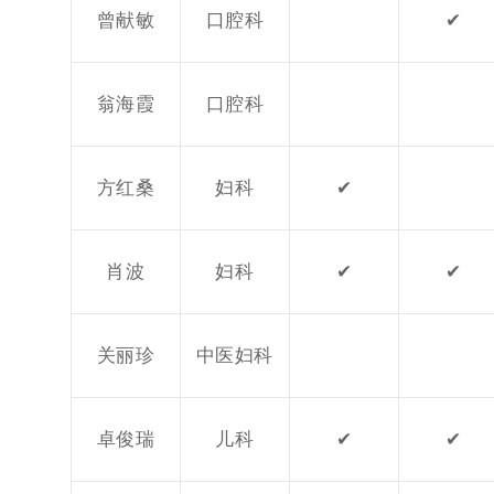
曾献敏
口腔科
✔
翁海霞
口腔科
方红桑
妇科
✔
肖波
妇科
✔
✔
关丽珍
中医妇科
卓俊瑞
儿科
✔
✔