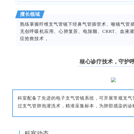
擅长领域
熟练掌握纤维支气管镜下经鼻气管插管术、
喉镜
气管
无创呼吸机应用、心肺复苏、电除颤、
CRRT
、血液
症抢救技术 。
核心诊疗技术，守护
科室配备了先进的电子支气管镜系统，可开展常规支气
过支气管肺泡灌洗术，精准采集标本，为肺部感染的诊
科室动态