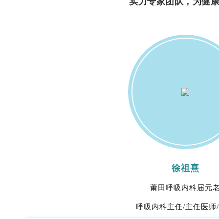
实力专家团队，为健
徐祖熹
莆田呼吸内科届元
呼吸内科主任
/主任医师