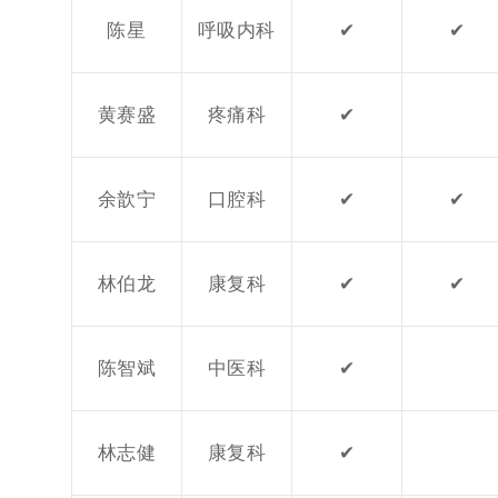
陈星
呼吸内科
✔
✔
黄赛盛
疼痛科
✔
余歆宁
口腔科
✔
✔
林伯龙
康复科
✔
✔
陈智斌
中医科
✔
林志健
康复科
✔